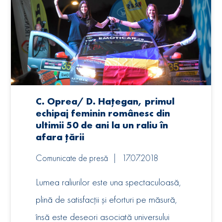
C. Oprea/ D. Hațegan, primul
echipaj feminin românesc din
ultimii 50 de ani la un raliu în
afara țării
Comunicate de presă
17.07.2018
Lumea raliurilor este una spectaculoasă,
plină de satisfacții și eforturi pe măsură,
însă este deseori asociată universului