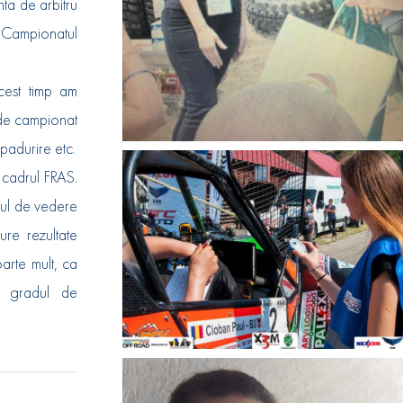
ta de arbitru
 Campionatul
cest timp am
 de campionat
mpadurire etc.
cadrul FRAS.
tul de vedere
ure rezultate
oarte mult, ca
em gradul de