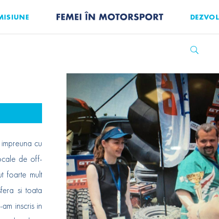
MISIUNE
DEZVOL
, impreuna cu
ocale de off-
ut foarte mult
fera si toata
am inscris in