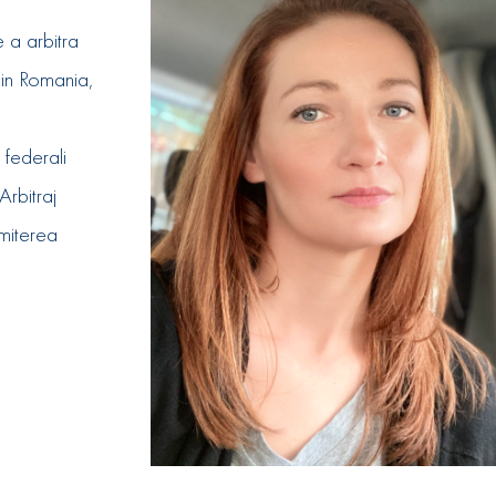
a arbitra
 in Romania,
 federali
Arbitraj
dmiterea