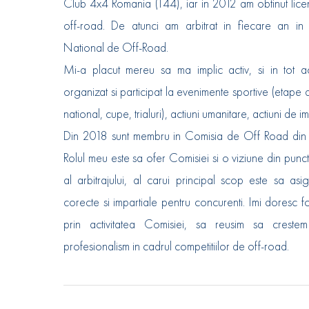
Club 4x4 Romania (T44), iar in 2012 am obtinut licen
off-road. De atunci am arbitrat in fiecare an in
National de Off-Road.
Mi-a placut mereu sa ma implic activ, si in tot a
organizat si participat la evenimente sportive (etape
national, cupe, trialuri), actiuni umanitare, actiuni de i
Din 2018 sunt membru in Comisia de Off Road din 
Rolul meu este sa ofer Comisiei si o viziune din punc
al arbitrajului, al carui principal scop este sa asig
corecte si impartiale pentru concurenti. Imi doresc f
prin activitatea Comisiei, sa reusim sa crest
profesionalism in cadrul competitiilor de off-road.