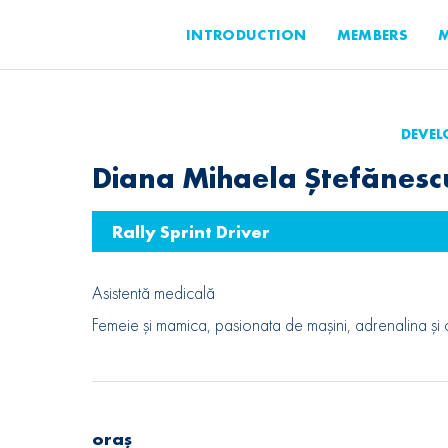
INTRODUCTION
MEMBERS
M
DEVE
Diana Mihaela Ștefănesc
Rally Sprint Driver
Asistentă medicală
Femeie și mamica, pasionata de mașini, adrenalina și c
oraș