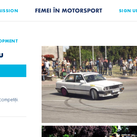
ISSION
SIGN U
LOPMENT
u
ompetiții.