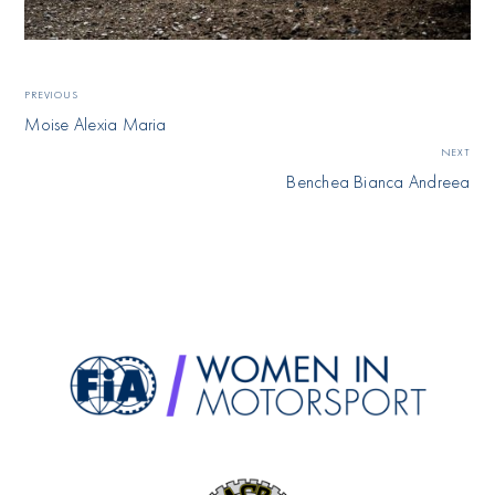
PREVIOUS
Moise Alexia Maria
NEXT
Benchea Bianca Andreea