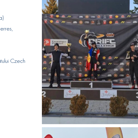
recia)
Serres,
atului Czech