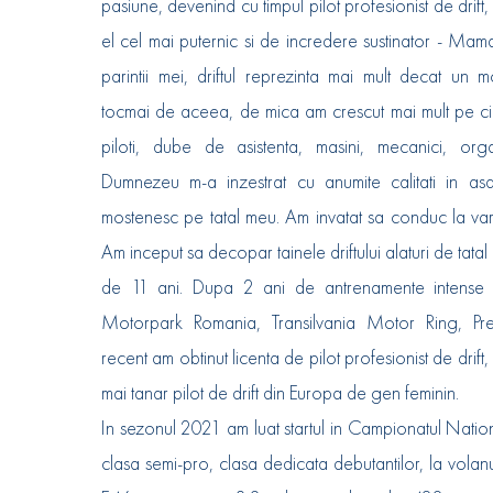
pasiune, devenind cu timpul pilot profesionist de drif
el cel mai puternic si de incredere sustinator - Mam
parintii mei, driftul reprezinta mai mult decat un 
tocmai de aceea, de mica am crescut mai mult pe circ
piloti, dube de asistenta, masini, mecanici, orga
Dumnezeu m-a inzestrat cu anumite calitati in asa 
mostenesc pe tatal meu. Am invatat sa conduc la var
Am inceput sa decopar tainele driftului alaturi de tatal
de 11 ani. Dupa 2 ani de antrenamente intense p
Motorpark Romania, Transilvania Motor Ring, Prej
recent am obtinut licenta de pilot profesionist de drift
mai tanar pilot de drift din Europa de gen feminin.
In sezonul 2021 am luat startul in Campionatul Nation
clasa semi-pro, clasa dedicata debutantilor, la vol