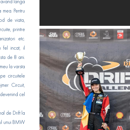
t, avand langa
a mea. Pentru
mod de viata,
uite, printre
nizatori etc.
fel incat, il
sta de 8 ani.
 meu la varsta
e circuitele
mer Circuit,
, devenind cel
al de Drift la
anul unui BMW