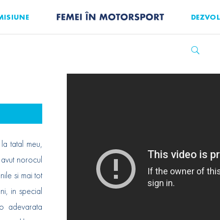
MISIUNE
DEZVOL
la tatal meu,
 avut norocul
ile si mai tot
i, in special
 o adevarata