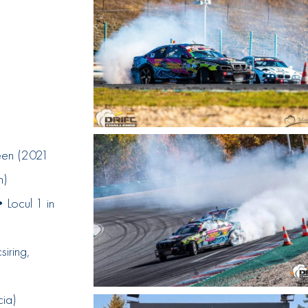
een (2021
mpion)
ocul 1 in
recia)
siring,
cia)