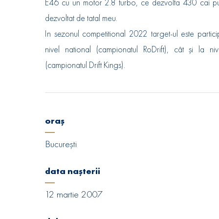
E46 cu un motor 2.8 turbo, ce dezvolta 430 cai pu
dezvoltat de tatal meu.
In sezonul competitional 2022 target-ul este partici
nivel national (campionatul RoDrift), cât și la n
(campionatul Drift Kings).
oraș
București
data nașterii
12 martie 2007