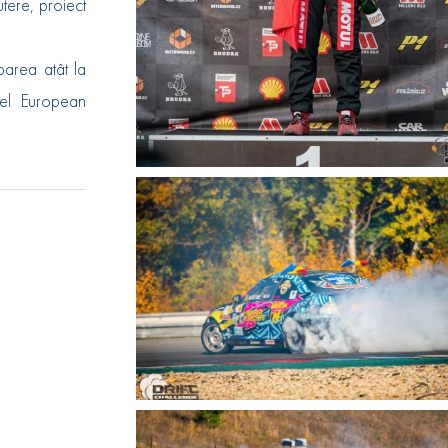
tere, proiect
parea atât la
ivel European