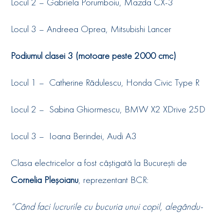
Locul 2 – Gabriela Porumboiu, Mazda CX-3
Locul 3 – Andreea Oprea, Mitsubishi Lancer
Podiumul clasei 3 (motoare peste 2000 cmc)
Locul 1 –
Catherine Rădulescu, Honda Civic Type R
Locul 2 –
Sabina Ghiormescu, BMW X2 XDrive 25D
Locul 3 –
Ioana Berindei, Audi A3
Clasa electricelor a fost câștigată la București de
Cornelia Pleșoianu
, reprezentant BCR:
“Când faci lucrurile cu bucuria unui copil, alegându-