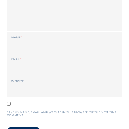
NAME
*
EMAIL
*
WEBSITE
SAVE MY NAME, EMAIL, AND WEBSITE IN THIS BROWSER FOR THE NEXT TIME I
COMMENT.