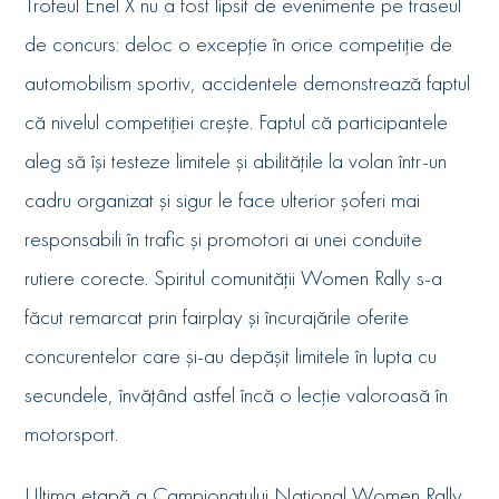
Trofeul Enel X nu a fost lipsit de evenimente pe traseul
de concurs: deloc o excepție în orice competiție de
automobilism sportiv, accidentele demonstrează faptul
că nivelul competiției crește. Faptul că participantele
aleg să își testeze limitele și abilitățile la volan într-un
cadru organizat și sigur le face ulterior șoferi mai
responsabili în trafic și promotori ai unei conduite
rutiere corecte. Spiritul comunității Women Rally s-a
făcut remarcat prin fairplay și încurajările oferite
concurentelor care și-au depășit limitele în lupta cu
secundele, învățând astfel încă o lecție valoroasă în
motorsport.
Ultima etapă a Campionatului Național Women Rally