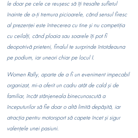
le doar pe cele ce reușesc să îți tresalte sufletul
înainte de a-ți tremura picioarele, când sensul firesc
al prezenței este întrecerea cu tine și nu competiția
cu ceilalți, când ploaia sau soarele îți pot fi
deopotrivă prieteni, finalul te surprinde întotdeauna
pe podium, iar uneori chiar pe locul I.
Women Rally, aparte de a fi un eveniment impecabil
organizat, mi-a oferit un cadru atât de cald şi de
familiar, încât stânjeneala binecunoscută a
începuturilor să fie doar o altă limită depăşită, iar
atracția pentru motorsport să capete încet și sigur
valențele unei pasiuni.