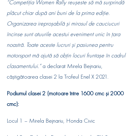
“Competiția Women Rally reușeste să mă surprindă
plăcut chiar după ani buni de la prima ediție.
Organizarea ireproșabilă și mirosul de cauciucuri
încinse sunt atuurile acestui eveniment unic în țara
noastră. Toate aceste lucruri și pasiunea pentru
motorsport mă ajută să obțin locuri fruntașe în cadrul
clasamentului.”
a declarat Mirela Bejnariu,
câștigătoarea clasei 2 la Trofeul Enel X 2021.
Podiumul clasei 2 (motoare între 1600 cmc și 2000
cmc):
Locul 1 – Mirela Bejnariu, Honda Civic