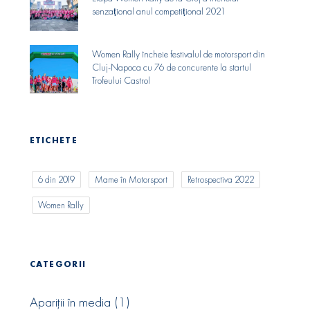
senzaṭional anul competiṭional 2021
Women Rally încheie festivalul de motorsport din
Cluj-Napoca cu 76 de concurente la startul
Trofeului Castrol
ETICHETE
6 din 2019
Mame în Motorsport
Retrospectiva 2022
Women Rally
CATEGORII
Apariții în media
(1)