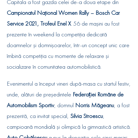
Capitala a fost gazda celei de-a doua etape din
Campionatul Național Women Rally – Bosch Car
Service 2021, Trofeul Enel X
. 56 de mașini au fost
prezente în weekend la competiția dedicată
doamnelor și domnișoarelor, într-un concept unic care
îmbină competiția cu momente de relaxare și
socializare în comunitatea automobilistică.
Evenimentul a început vineri după-masa cu startul festiv,
unde, alături de preşedintele
Federaṭiei Române de
Automobilism Sportiv
, domnul
Norris Măgeanu
, a fost
prezentă, ca invitat special,
Silvia Stroescu
,
campioană mondială și olimpică la gimnastică artistică.
Auto Cobălcescu
a pus la dispoziție cele cinci mașini