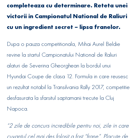
completeaza cu determinare. Reteta unei
victorii in Campionatul National de Raliuri
cu un ingredient secret – lipsa franelor.
Dupa o pauza competitionala, Mihai Aurel Beldie
revine la startul Campionatului National de Raliuri
alaturi de Severina Gheorghean la bordul unui
Hyundai Coupe de clasa 12. Formula in care reusesc
un rezultat notabil la Transilvania Rally 2017, competitie
desfasurata la sfarsitul saptamanii trecute la Cluj
Napoca.
“2 zile de concurs incredibile pentru noi, zile in care
cuvantul cel mai des folosit a fost “frane”. Placute de