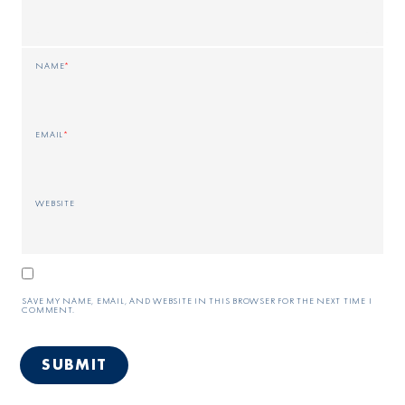
NAME
*
EMAIL
*
WEBSITE
SAVE MY NAME, EMAIL, AND WEBSITE IN THIS BROWSER FOR THE NEXT TIME I
COMMENT.