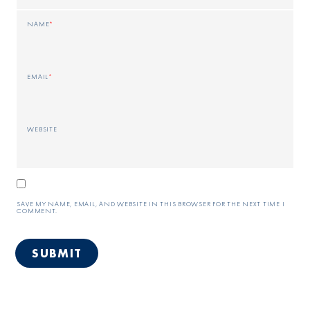
NAME
*
EMAIL
*
WEBSITE
SAVE MY NAME, EMAIL, AND WEBSITE IN THIS BROWSER FOR THE NEXT TIME I
COMMENT.