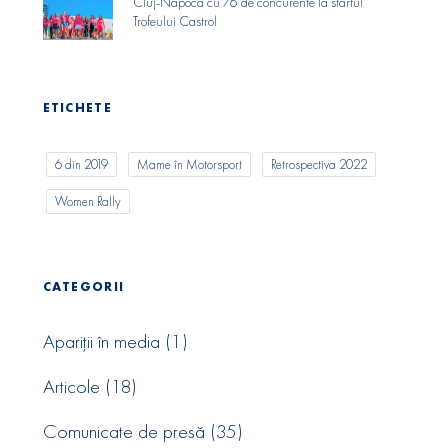
Cluj-Napoca cu 76 de concurente la startul
Trofeului Castrol
ETICHETE
6 din 2019
Mame în Motorsport
Retrospectiva 2022
Women Rally
CATEGORII
Apariții în media
(1)
Articole
(18)
Comunicate de presă
(35)