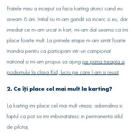
Fratele meu a inceput sa faca karting atunci cand eu
aveam 6 ani. Initial nu m-am gandit sa incerc si eu, dar
imediat ce m-am urcat in kart, mi-am dat seama ca imi
place foarte mult. La primele etape m-am simtit foarte
mandra pentru ca participam intr-un campionat
national si mi-am propus sa ajung
pe prima treapta a
podiumului la clasa Kid, lucru pe care l-am si reusit
.
2. Ce îți place cel mai mult la karting?
La karting imi place cel mai mult viteza, adrenalina si
faptul ca pot sa imi imbunatatesc in permanenta stilul
de pilotaj.