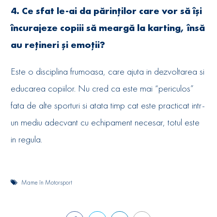
4. Ce sfat le-ai da părinților care vor să își
încurajeze copiii să meargă la karting, însă
au rețineri și emoții?
Este o disciplina frumoasa, care ajuta in dezvoltarea si
educarea copiilor. Nu cred ca este mai “periculos”
fata de alte sporturi si atata timp cat este practicat intr-
un mediu adecvant cu echipament necesar, totul este
in regula.
Mame în Motorsport