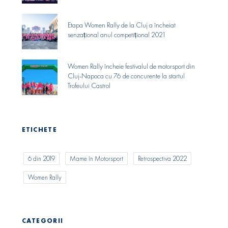
Etapa Women Rally de la Cluj a încheiat
senzaṭional anul competiṭional 2021
Women Rally încheie festivalul de motorsport din
Cluj-Napoca cu 76 de concurente la startul
Trofeului Castrol
ETICHETE
6 din 2019
Mame în Motorsport
Retrospectiva 2022
Women Rally
CATEGORII