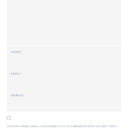
NAME
*
EMAIL
*
WEBSITE
SAVE MY NAME, EMAIL, AND WEBSITE IN THIS BROWSER FOR THE NEXT TIME I