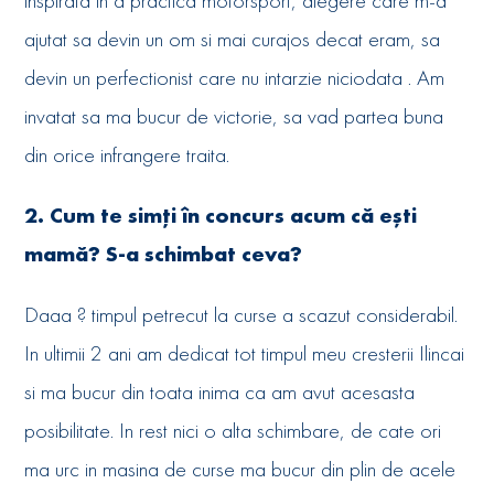
inspirata in a practica motorsport, alegere care m-a
ajutat sa devin un om si mai curajos decat eram, sa
devin un perfectionist care nu intarzie niciodata . Am
invatat sa ma bucur de victorie, sa vad partea buna
din orice infrangere traita.
2. Cum te simți în concurs acum că ești
mamă? S-a schimbat ceva?
Daaa ? timpul petrecut la curse a scazut considerabil.
In ultimii 2 ani am dedicat tot timpul meu cresterii Ilincai
si ma bucur din toata inima ca am avut acesasta
posibilitate. In rest nici o alta schimbare, de cate ori
ma urc in masina de curse ma bucur din plin de acele