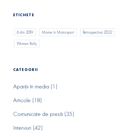
ETICHETE
6 din 2019
Mame în Motorsport
Retrospectiva 2022
Women Rally
CATEGORII
Apariții în media
(1)
Articole
(18)
Comunicate de presă
(35)
Interviuri
(42)