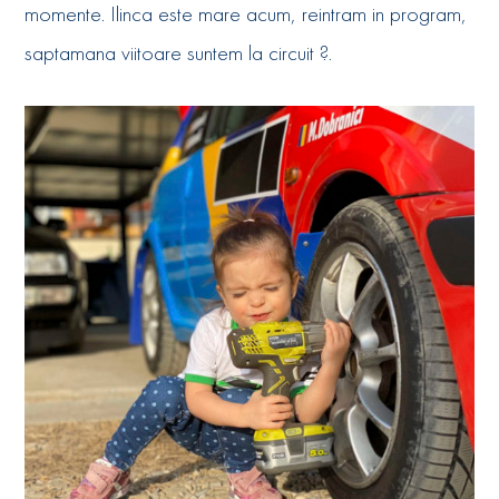
momente. Ilinca este mare acum, reintram in program,
saptamana viitoare suntem la circuit ?.