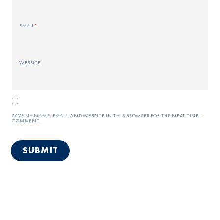
EMAIL
*
WEBSITE
SAVE MY NAME, EMAIL, AND WEBSITE IN THIS BROWSER FOR THE NEXT TIME I
COMMENT.